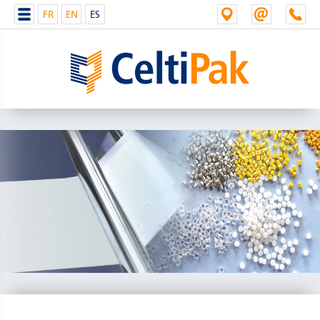
FR
EN
ES