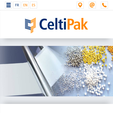
FR
EN
ES